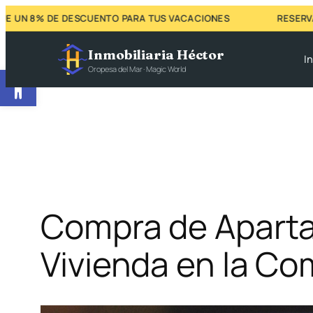
Saltar
% DE DESCUENTO PARA TUS VACACIONES
RESERVA AHORA 
al
Inmobiliaria Héctor
contenido
In
Abrir barra de herramientas
Oropesa del Mar · Magic World
Compra de Aparta
Vivienda en la C