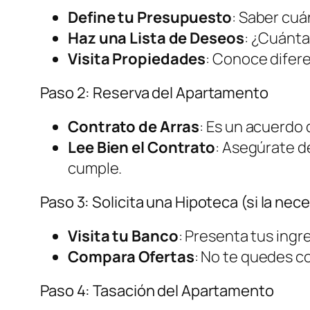
Define tu Presupuesto
: Saber cuá
Haz una Lista de Deseos
: ¿Cuánta
Visita Propiedades
: Conoce difer
Paso 2: Reserva del Apartamento
Contrato de Arras
: Es un acuerdo
Lee Bien el Contrato
: Asegúrate d
cumple.
Paso 3: Solicita una Hipoteca (si la nec
Visita tu Banco
: Presenta tus ingr
Compara Ofertas
: No te quedes c
Paso 4: Tasación del Apartamento