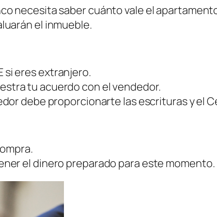
anco necesita saber cuánto vale el apartament
valuarán el inmueble.
E si eres extranjero.
estra tu acuerdo con el vendedor.
edor debe proporcionarte las escrituras y el C
 compra.
tener el dinero preparado para este momento.