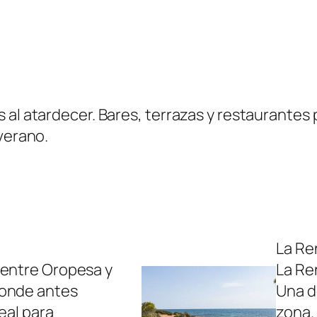
 al atardecer. Bares, terrazas y restaurantes 
 verano.
La R
 entre Oropesa y
La Re
donde antes
Una de
deal para
zona.