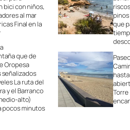
n bici con niños,
riscos
adores al mar
pinos
ricas Final en la
que p
r
tiemp
desco
ña
ntaña que de
Paseo
 de Oropesa
Camin
 señalizados
hasta
eles La ruta del
abier
ra y el Barranco
Torre 
 medio-alto)
encan
a pocos minutos