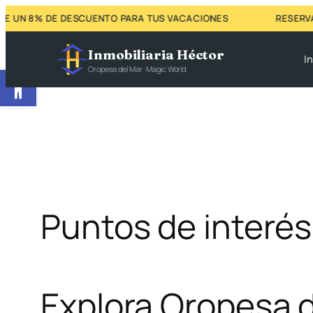
 UN 8% DE DESCUENTO PARA TUS VACACIONES
RESERVA 
Inmobiliaria Héctor
In
Abrir barra de herramientas
Oropesa del Mar · Magic World
Puntos de interés
Explora Oropesa 